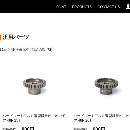
PAINT
PRODUCTS
CONTACT US
汎用パーツ
31
から
45
を表示中 (商品の数:
72
)
ハードコートアルミ薄型軽量ピニオンギ
ハードコートアルミ薄型軽量ピニオ
ア 48P 25T
ア 48P 26T
900円
900円
税抜価格:
税抜価格: