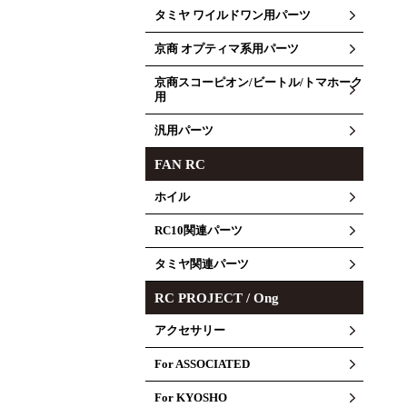
タミヤ ワイルドワン用パーツ
京商 オプティマ系用パーツ
京商スコーピオン/ビートル/トマホーク
用
汎用パーツ
FAN RC
ホイル
RC10関連パーツ
タミヤ関連パーツ
RC PROJECT / Ong
アクセサリー
For ASSOCIATED
For KYOSHO