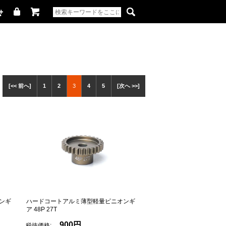
[<< 前へ]
1
2
3
4
5
[次へ >>]
ンギ
ハードコートアルミ薄型軽量ピニオンギ
ア 48P 27T
900円
税抜価格: