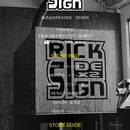
株式会社RICKSIDE DESIGN
〒550-0021
大阪府大阪市西区川口3丁目1番5号
メールでお問い合わせ
STORE INFO
PAINT - ペイント依頼
DRIVER'S - ドライバー
BRAND - ブランド一覧
RESULT - 制作実績
DEALER - 販売店
EVENT - イベント
STORE GUIDE