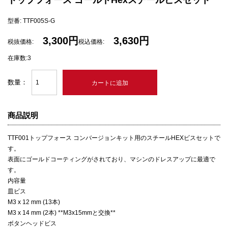
トップフォース ゴールドHexスチールビスセット
型番: TTF005S-G
3,300円
3,630円
税抜価格:
税込価格:
在庫数:3
数量：
商品説明
TTF001トップフォース コンバージョンキット用のスチールHEXビスセットで
す。
表面にゴールドコーティングがされており、マシンのドレスアップに最適で
す。
内容量
皿ビス
M3 x 12 mm (13本)
M3 x 14 mm (2本) **M3x15mmと交換**
ボタンヘッドビス