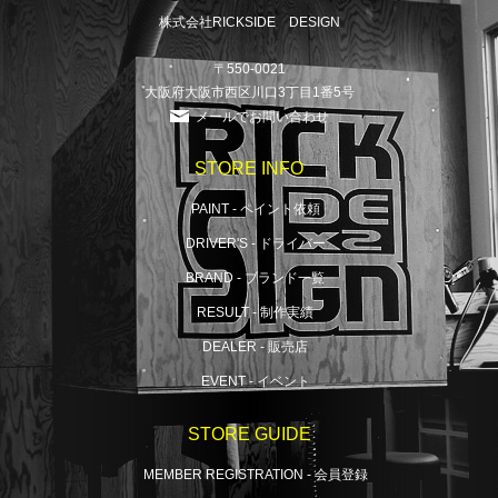
株式会社RICKSIDE DESIGN
〒550-0021
大阪府大阪市西区川口3丁目1番5号
メールでお問い合わせ
STORE INFO
PAINT - ペイント依頼
DRIVER'S - ドライバー
BRAND - ブランド一覧
RESULT - 制作実績
DEALER - 販売店
EVENT - イベント
STORE GUIDE
MEMBER REGISTRATION - 会員登録