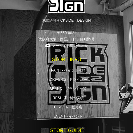
株式会社RICKSIDE DESIGN
〒550-0021
大阪府大阪市西区川口3丁目1番5号
メールでお問い合わせ
STORE INFO
PAINT - ペイント依頼
DRIVER'S - ドライバー
BRAND - ブランド一覧
RESULT - 制作実績
DEALER - 販売店
EVENT - イベント
STORE GUIDE