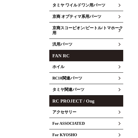
タミヤ ワイルドワン用パーツ
京商 オプティマ系用パーツ
京商スコーピオン/ビートル/トマホーク
用
汎用パーツ
FAN RC
ホイル
RC10関連パーツ
タミヤ関連パーツ
RC PROJECT / Ong
アクセサリー
For ASSOCIATED
For KYOSHO