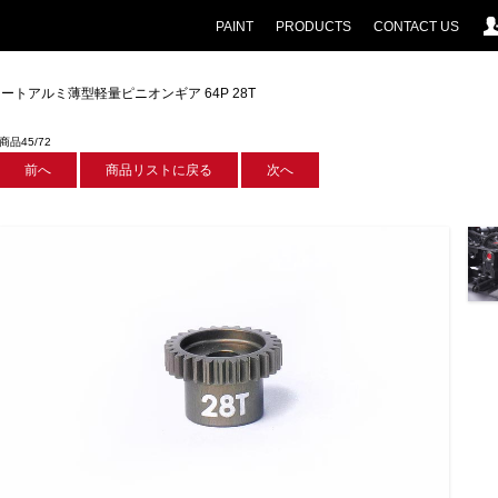
PAINT
PRODUCTS
CONTACT US
コートアルミ薄型軽量ピニオンギア 64P 28T
商品45/72
前へ
商品リストに戻る
次へ