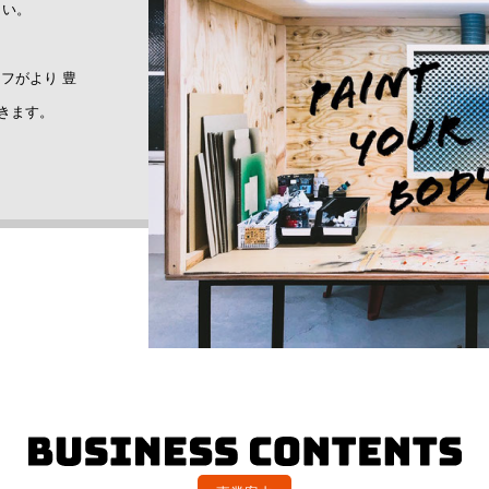
さい。
イフがより 豊
きます。