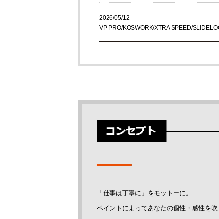
2026/05/12
VP PRO/KOSWORK/XTRA SPEED/SLI
2026/04/10
WILLSPEED新規取扱商品の追加
2026/03/25
VP PRO/XTRA SPEED/SLIDELOGY新規
2026/03/06
XTRASPEED 新規取扱商品の追加
2026/02/27
「仕事は丁寧に」をモットーに。
商品発送のお休みについて
ペイントによってあなたの個性・感性を吹