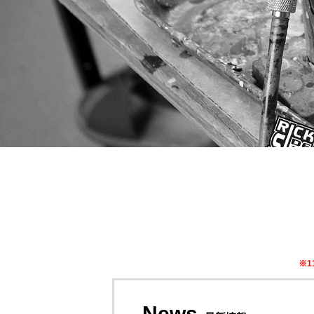
※
News