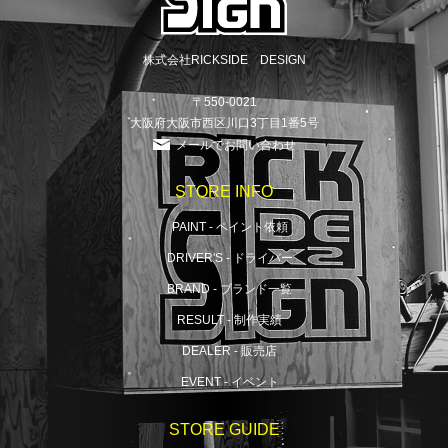
株式会社RICKSIDE DESIGN
〒550-0021
大阪府大阪市西区川口3丁目1番5号
メールでお問い合わせ
STORE INFO
PAINT - ペイント依頼
DRIVER'S - ドライバー
BRAND - ブランド一覧
RESULT - 制作実績
DEALER - 販売店
EVENT - イベント
STORE GUIDE