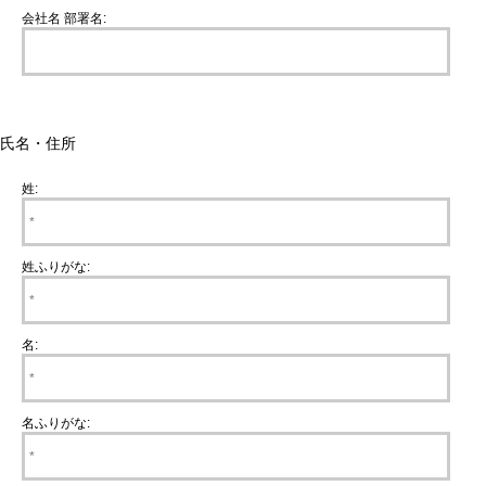
会社名 部署名:
氏名・住所
姓:
姓ふりがな:
名:
名ふりがな: