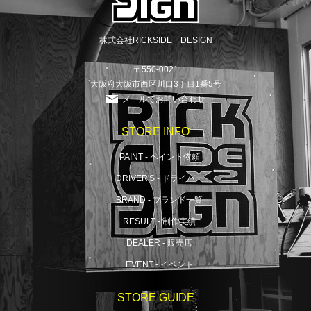
株式会社RICKSIDE DESIGN
〒550-0021
大阪府大阪市西区川口3丁目1番5号
メールでお問い合わせ
STORE INFO
PAINT - ペイント依頼
DRIVER'S - ドライバー
BRAND - ブランド一覧
RESULT - 制作実績
DEALER - 販売店
EVENT - イベント
STORE GUIDE