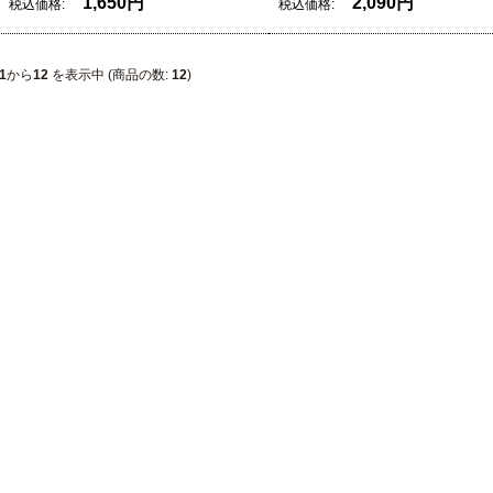
1,650円
2,090円
税込価格:
税込価格:
1
から
12
を表示中 (商品の数:
12
)