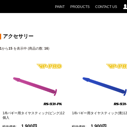
PAINT
PRODUCTS
CONTACT US
アクセサリー
1
から
15
を表示中 (商品の数:
16
)
1/8バギー用タイヤスティック(ピンク)12
1/8バギー用タイヤスティック(青)1
個入
1,900円
1,900円
税抜価格:
税抜価格: