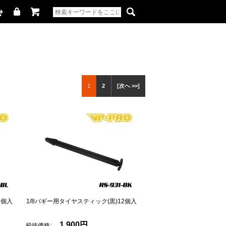
1
2
[次へ >>]
2個入
1/8バギー用タイヤスティック(黒)12個入
1,900円
税抜価格: