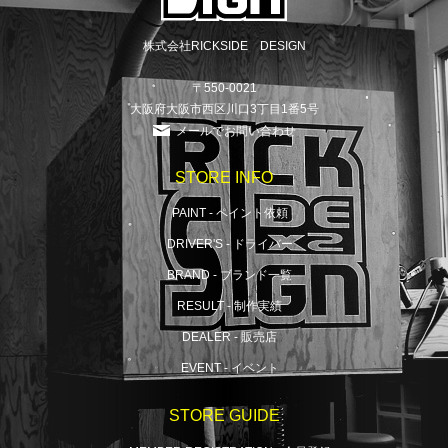
株式会社RICKSIDE DESIGN
〒550-0021
大阪府大阪市西区川口3丁目1番5号
メールでお問い合わせ
STORE INFO
PAINT - ペイント依頼
DRIVER'S - ドライバー
BRAND - ブランド一覧
RESULT - 制作実績
DEALER - 販売店
EVENT - イベント
STORE GUIDE