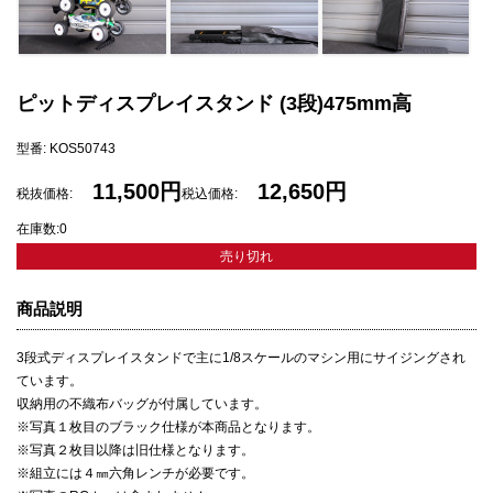
ピットディスプレイスタンド (3段)475mm高
型番: KOS50743
11,500円
12,650円
税抜価格:
税込価格:
在庫数:0
売り切れ
商品説明
3段式ディスプレイスタンドで主に1/8スケールのマシン用にサイジングされ
ています。
収納用の不織布バッグが付属しています。
※写真１枚目のブラック仕様が本商品となります。
※写真２枚目以降は旧仕様となります。
※組立には４㎜六角レンチが必要です。