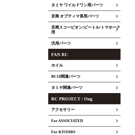
タミヤ ワイルドワン用パーツ
京商 オプティマ系用パーツ
京商スコーピオン/ビートル/トマホーク
用
汎用パーツ
FAN RC
ホイル
RC10関連パーツ
タミヤ関連パーツ
RC PROJECT / Ong
アクセサリー
For ASSOCIATED
For KYOSHO