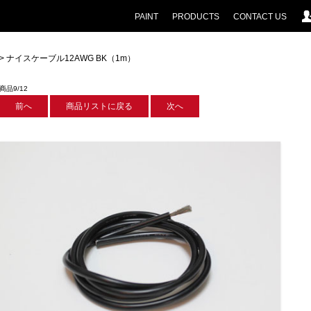
PAINT
PRODUCTS
CONTACT US
> ナイスケーブル12AWG BK（1m）
商品9/12
前へ
商品リストに戻る
次へ