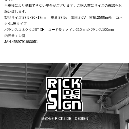
※車種により搭載できない場合がございます。ご購入前にサイズの確認をお
願い致します。
製品サイズ:87.5×30×17mm 重量:87.5g 電圧:7.6V 容量:2500mAh コネ
クタ:JRタイプ
バランスコネクタ:JST-XH コード長：メイン210mm/バランス100mm
内容量：１個
JAN:4589791683051
株式会社RICKSIDE DESIGN