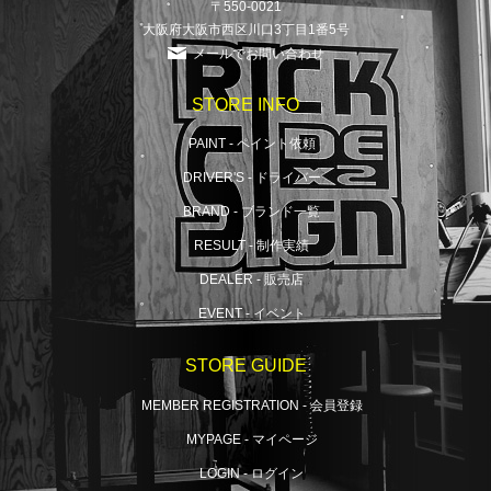
〒550-0021
大阪府大阪市西区川口3丁目1番5号
メールでお問い合わせ
STORE INFO
PAINT - ペイント依頼
DRIVER'S - ドライバー
BRAND - ブランド一覧
RESULT - 制作実績
DEALER - 販売店
EVENT - イベント
STORE GUIDE
MEMBER REGISTRATION - 会員登録
MYPAGE - マイページ
LOGIN - ログイン