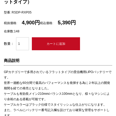
ットタイプ）
型番: RSDP-RXP05
4,900円
5,390円
税抜価格:
税込価格:
在庫数:148
数量：
商品説明
GPカテゴリーで多用されているフラットタイプの受信機用LIPOバッテリーで
す。
世界一過酷な60分間で最高のパフォーマンスを発揮する為に２年以上の開発
期間を経ての発売となりました。
ケーブルも有効長メイン210mm/バランス100mmとなり、様々なマシンによ
り余裕のある搭載が可能です。
ケーブルカラーはブラック仕様でスタイリッシュな仕上がりになります。
また、ラベルにバッテリー番号記入欄を設けており確実な管理をサポートし
ます。