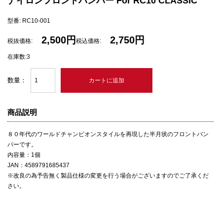
ナイロンフロントバンパー For RC10 CLASSIC
型番: RC10-001
2,500円
2,750円
税抜価格:
税込価格:
在庫数:3
数量：
商品説明
８０年代のワールドチャンピオンスタイルを再現した半月状のフロントバン
パーです。
内容量：1個
JAN：4589791685437
※改良の為予告無く製品仕様の変更を行う場合がございますのでご了承くだ
さい。