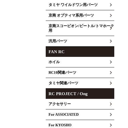
タミヤ ワイルドワン用パーツ
京商 オプティマ系用パーツ
京商スコーピオン/ビートル/トマホーク
用
汎用パーツ
FAN RC
ホイル
RC10関連パーツ
タミヤ関連パーツ
RC PROJECT / Ong
アクセサリー
For ASSOCIATED
For KYOSHO