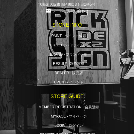
大阪府大阪市西区川口3丁目1番5号
メールでお問い合わせ
STORE INFO
PAINT - ペイント依頼
DRIVER'S - ドライバー
BRAND - ブランド一覧
RESULT - 制作実績
DEALER - 販売店
EVENT - イベント
STORE GUIDE
MEMBER REGISTRATION - 会員登録
MYPAGE - マイページ
LOGIN - ログイン