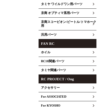
タミヤ ワイルドワン用パーツ
京商 オプティマ系用パーツ
京商スコーピオン/ビートル/トマホーク
用
汎用パーツ
FAN RC
ホイル
RC10関連パーツ
タミヤ関連パーツ
RC PROJECT / Ong
アクセサリー
For ASSOCIATED
For KYOSHO