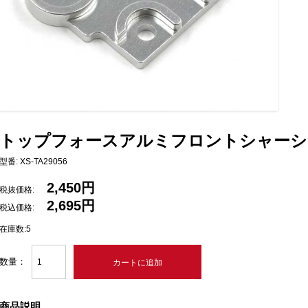
トップフォースアルミフロントシャーシ
型番: XS-TA29056
2,450円
税抜価格:
2,695円
税込価格:
在庫数:5
数量：
商品説明