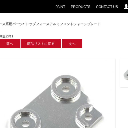
PAINT
PRODUCTS
CONTACT US
ース系用パーツ
> トップフォースアルミフロントシャーシプレート
商品13/23
前へ
商品リストに戻る
次へ