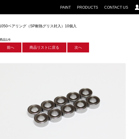
PAINT
PRODUCTS
CONTACT US
 1050ベアリング（SP耐熱グリス封入）10個入
商品1/6
前へ
商品リストに戻る
次へ