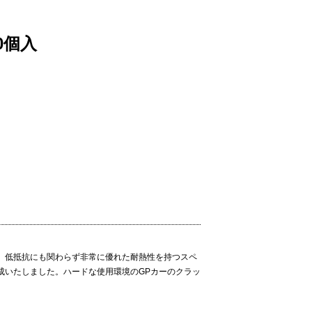
0個入
、低抵抗にも関わらず非常に優れた耐熱性を持つスペ
成いたしました。ハードな使用環境のGPカーのクラッ