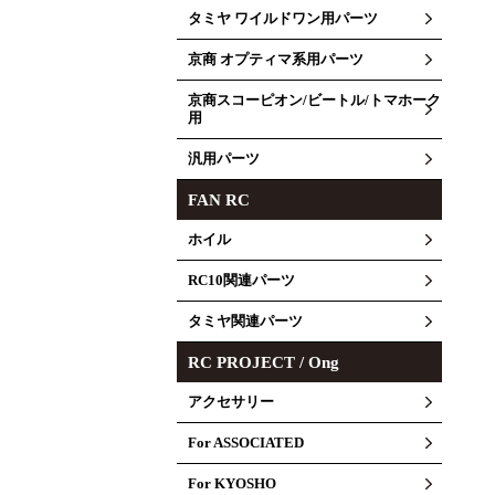
タミヤ ワイルドワン用パーツ
京商 オプティマ系用パーツ
京商スコーピオン/ビートル/トマホーク
用
汎用パーツ
FAN RC
ホイル
RC10関連パーツ
タミヤ関連パーツ
RC PROJECT / Ong
アクセサリー
For ASSOCIATED
For KYOSHO