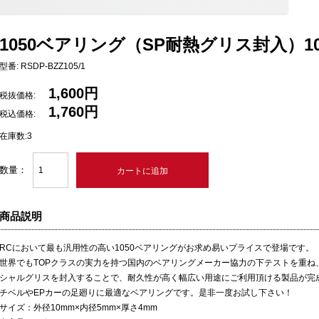
1050ベアリング（SP耐熱グリス封入）1
型番: RSDP-BZZ105/1
1,600円
税抜価格:
1,760円
税込価格:
在庫数:3
数量：
商品説明
RCにおいて最も汎用性の高い1050ベアリングがお求め易いプライスで登場です。
世界でもTOPクラスの実力を持つ国内のベアリングメーカー協力の下テストを重ね
シャルグリスを封入することで、耐久性が高く幅広い用途にご利用頂ける製品が完
チベルやEPカーの足廻りに最適なベアリングです。是非一度お試し下さい！
サイズ：外径10mm×内径5mm×厚さ4mm