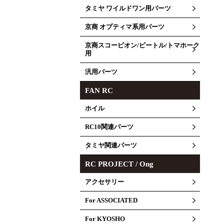
タミヤ ワイルドワン用パーツ
京商 オプティマ系用パーツ
京商スコーピオン/ビートル/トマホーク
用
汎用パーツ
FAN RC
ホイル
RC10関連パーツ
タミヤ関連パーツ
RC PROJECT / Ong
アクセサリー
For ASSOCIATED
For KYOSHO