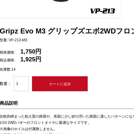
Gripz Evo M3 グリップズエボ2WD
型番: VP-213-M3
1,750円
税抜価格:
1,925円
税込価格:
在庫数:14
数量：
商品説明
比較的締まった粘土質の路面や、表面に少し砂の浮いた路面に適したパターンにな
1/10 2WDバギーのフロントタイヤに最適なサイズです。
※画像のホイルは付属致しません。