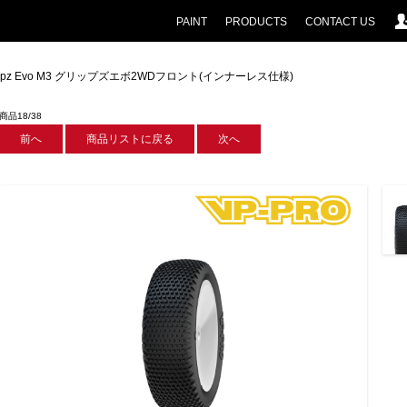
PAINT
PRODUCTS
CONTACT US
Gripz Evo M3 グリップズエボ2WDフロント(インナーレス仕様)
商品18/38
前へ
商品リストに戻る
次へ