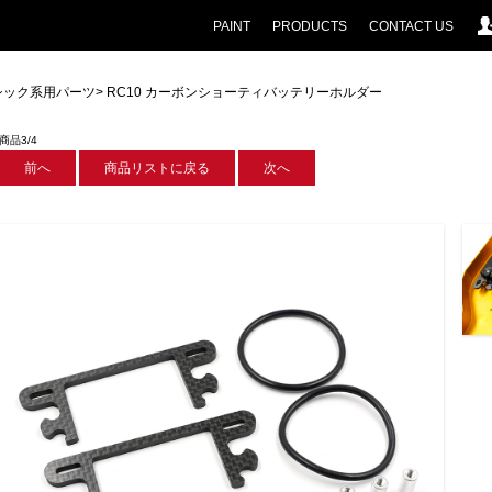
PAINT
PRODUCTS
CONTACT US
ラシック系用パーツ
> RC10 カーボンショーティバッテリーホルダー
商品3/4
前へ
商品リストに戻る
次へ