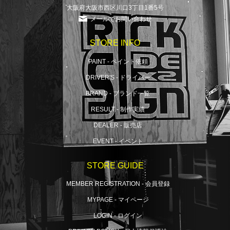
大阪府大阪市西区川口3丁目1番5号
メールでお問い合わせ
STORE INFO
PAINT - ペイント依頼
DRIVER'S - ドライバー
BRAND - ブランド一覧
RESULT - 制作実績
DEALER - 販売店
EVENT - イベント
STORE GUIDE
MEMBER REGISTRATION - 会員登録
MYPAGE - マイページ
LOGIN - ログイン