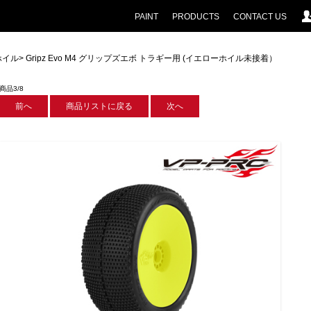
PAINT
PRODUCTS
CONTACT US
ホイル
> Gripz Evo M4 グリップズエボ トラギー用 (イエローホイル未接着）
商品3/8
前へ
商品リストに戻る
次へ