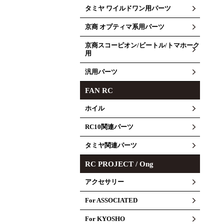
タミヤ ワイルドワン用パーツ
京商 オプティマ系用パーツ
京商スコーピオン/ビートル/トマホーク
用
汎用パーツ
FAN RC
ホイル
RC10関連パーツ
タミヤ関連パーツ
RC PROJECT / Ong
アクセサリー
For ASSOCIATED
For KYOSHO